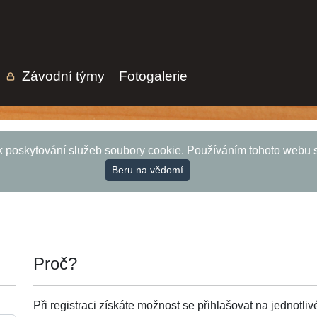
Závodní týmy
Fotogalerie
 poskytování služeb soubory cookie. Používáním tohoto webu s 
Beru na vědomí
Proč?
Při registraci získáte možnost se přihlašovat na jednotliv