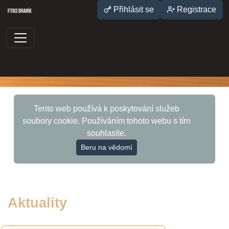
Přihlásit se
Registrace
Tento web používá k poskytování služeb
soubory cookie. Používáním tohoto webu s tím
souhlasíte.
Beru na vědomí
Aktuality